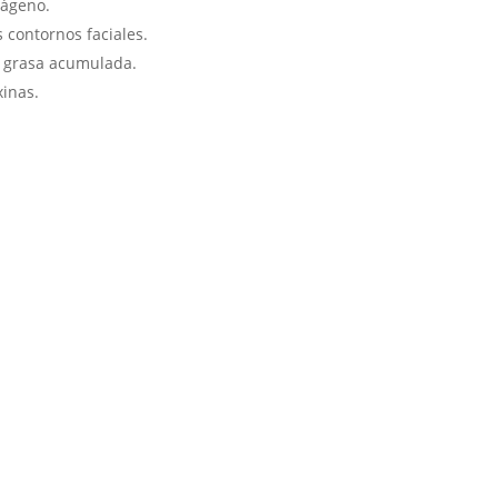
lágeno.
s contornos faciales.
a grasa acumulada.
xinas.