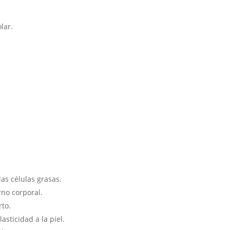
lar.
as células grasas.
rno corporal.
rto.
asticidad a la piel.