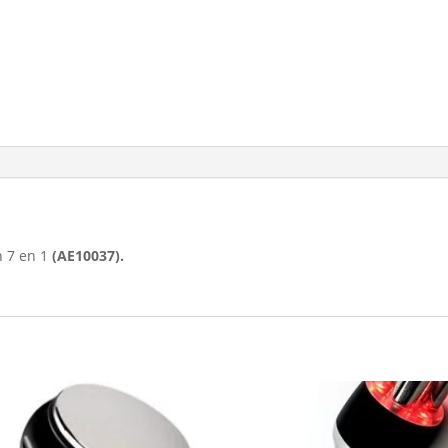
n 7 en 1
(
AE10037).