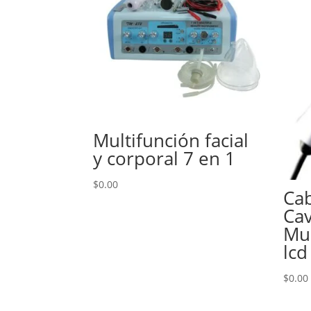
Multifunción facial
y corporal 7 en 1
$
0.00
Cab
Cav
Mul
lcd
$
0.00